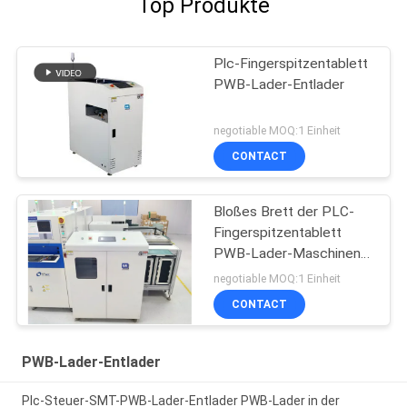
Top Produkte
Plc-Fingerspitzentablett
PWB-Lader-Entlader
negotiable MOQ:1 Einheit
CONTACT
Bloßes Brett der PLC-
Fingerspitzentablett
PWB-Lader-Maschinen-
400pcs, das VL-460 lädt
negotiable MOQ:1 Einheit
CONTACT
PWB-Lader-Entlader
Plc-Steuer-SMT-PWB-Lader-Entlader PWB-Lader in der