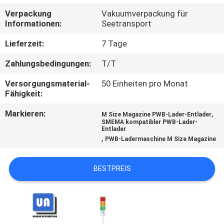
Verpackung
Vakuumverpackung für
TRETEN
Informationen:
Seetransport
SIE
Lieferzeit:
7 Tage
MIT
Zahlungsbedingungen:
T/T
UNS
Versorgungsmaterial-
50 Einheiten pro Monat
IN
Fähigkeit:
VERBINDUNG
Markieren:
,
M Size Magazine PWB-Lader-Entlader
SMEMA kompatibler PWB-Lader-
Entlader
NACHRICHTEN
,
PWB-Ladermaschine M Size Magazine
FORDERN
BESTPREIS
SIE
EIN
ZITAT