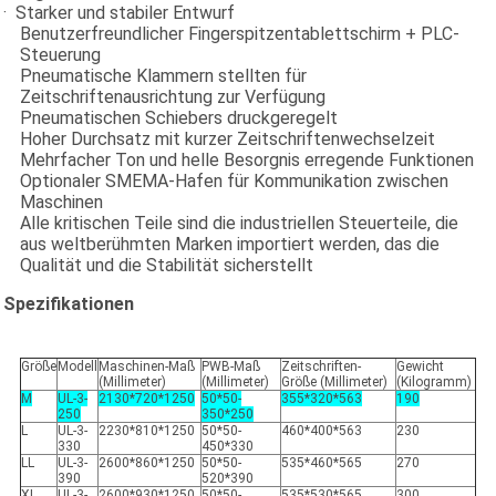
· Starker und stabiler Entwurf
Benutzerfreundlicher Fingerspitzentablettschirm + PLC-
Steuerung
Pneumatische Klammern stellten für
Zeitschriftenausrichtung zur Verfügung
Pneumatischen Schiebers druckgeregelt
Hoher Durchsatz mit kurzer Zeitschriftenwechselzeit
Mehrfacher Ton und helle Besorgnis erregende Funktionen
Optionaler SMEMA-Hafen für Kommunikation zwischen
Maschinen
Alle kritischen Teile sind die industriellen Steuerteile, die
aus weltberühmten Marken importiert werden, das die
Qualität und die Stabilität sicherstellt
Spezifikationen
Größe
Modell
Maschinen-Maß
PWB-Maß
Zeitschriften-
Gewicht
(Millimeter)
(Millimeter)
Größe (Millimeter)
(Kilogramm)
M
UL-3-
2130*720*1250
50*50-
355*320*563
190
250
350*250
L
UL-3-
2230*810*1250
50*50-
460*400*563
230
330
450*330
LL
UL-3-
2600*860*1250
50*50-
535*460*565
270
390
520*390
XL
UL-3-
2600*930*1250
50*50-
535*530*565
300