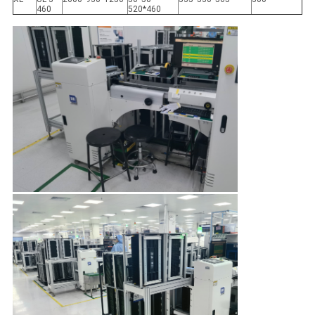
460
520*460