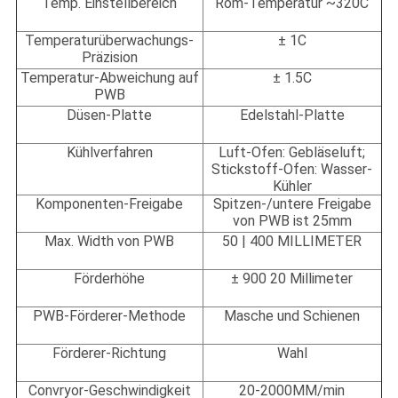
Temp. Einstellbereich
Rom-Temperatur ~320C
Temperaturüberwachungs-
± 1C
Präzision
Temperatur-Abweichung auf
± 1.5C
PWB
Düsen-Platte
Edelstahl-Platte
Kühlverfahren
Luft-Ofen: Gebläseluft;
Stickstoff-Ofen: Wasser-
Kühler
Komponenten-Freigabe
Spitzen-/untere Freigabe
von PWB ist 25mm
Max. Width von PWB
50 | 400 MILLIMETER
Förderhöhe
± 900 20 Millimeter
PWB-Förderer-Methode
Masche und Schienen
Förderer-Richtung
Wahl
Convryor-Geschwindigkeit
20-2000MM/min