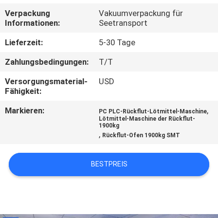
Verpackung
Vakuumverpackung für
TRETEN
Informationen:
Seetransport
SIE
Lieferzeit:
5-30 Tage
MIT
Zahlungsbedingungen:
T/T
UNS
Versorgungsmaterial-
USD
IN
Fähigkeit:
VERBINDUNG
Markieren:
,
PC PLC-Rückflut-Lötmittel-Maschine
Lötmittel-Maschine der Rückflut-
1900kg
NACHRICHTEN
,
Rückflut-Ofen 1900kg SMT
FORDERN
BESTPREIS
SIE
EIN
ZITAT