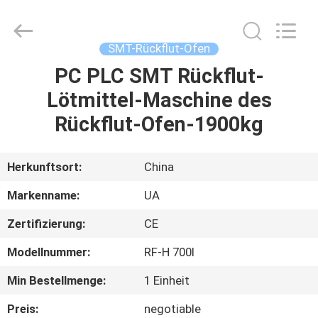
2026
UNIQUE
AUTOMATION
LIMITED.
All
SMT-Rückflut-Ofen
Rights
Reserved.
PC PLC SMT Rückflut-
HAUS
Lötmittel-Maschine des
PRODUKTE
Rückflut-Ofen-1900kg
ÜBER
Herkunftsort:
China
UNS
Markenname:
UA
Zertifizierung:
CE
FABRIK-
Modellnummer:
RF-H 700I
AUSFLUG
Min Bestellmenge:
1 Einheit
QUALITÄTSKONTROLLE
Preis:
negotiable