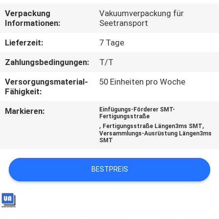
Verpackung
Vakuumverpackung für
TRETEN
Informationen:
Seetransport
SIE
Lieferzeit:
7 Tage
MIT
Zahlungsbedingungen:
T/T
UNS
Versorgungsmaterial-
50 Einheiten pro Woche
IN
Fähigkeit:
VERBINDUNG
Markieren:
Einfügungs-Förderer SMT-
Fertigungsstraße
,
,
Fertigungsstraße Längen3ms SMT
NACHRICHTEN
Versammlungs-Ausrüstung Längen3ms
SMT
FORDERN
BESTPREIS
SIE
EIN
ZITAT