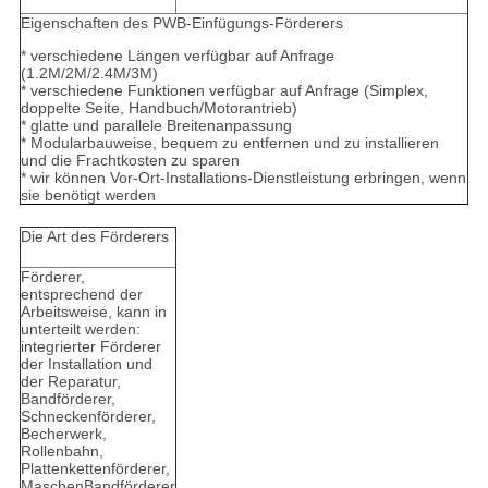
Eigenschaften des PWB-Einfügungs-Förderers
* verschiedene Längen verfügbar auf Anfrage
(1.2M/2M/2.4M/3M)
* verschiedene Funktionen verfügbar auf Anfrage (Simplex,
doppelte Seite, Handbuch/Motorantrieb)
* glatte und parallele Breitenanpassung
* Modularbauweise, bequem zu entfernen und zu installieren
und die Frachtkosten zu sparen
* wir können Vor-Ort-Installations-Dienstleistung erbringen, wenn
sie benötigt werden
Die Art des Förderers
Förderer,
entsprechend der
Arbeitsweise, kann in
unterteilt werden:
integrierter Förderer
der Installation und
der Reparatur,
Bandförderer,
Schneckenförderer,
Becherwerk,
Rollenbahn,
Plattenkettenförderer,
MaschenBandförderer