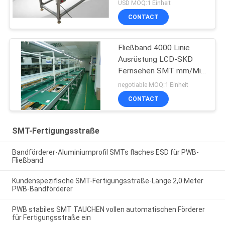
Edelstahl-60KG
USD MOQ:1 Einheit
CONTACT
Fließband 4000 Linie
Ausrüstung LCD-SKD
Fernsehen SMT mm/Min
SMT
negotiable MOQ:1 Einheit
CONTACT
SMT-Fertigungsstraße
Bandförderer-Aluminiumprofil SMTs flaches ESD für PWB-
Fließband
Kundenspezifische SMT-Fertigungsstraße-Länge 2,0 Meter
PWB-Bandförderer
PWB stabiles SMT TAUCHEN vollen automatischen Förderer
für Fertigungsstraße ein