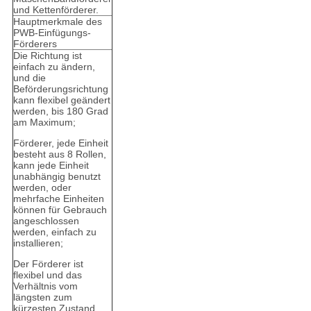
und Kettenförderer.
Hauptmerkmale des
PWB-Einfügungs-
Förderers
Die Richtung ist
einfach zu ändern,
und die
Beförderungsrichtung
kann flexibel geändert
werden, bis 180 Grad
am Maximum;
Förderer, jede Einheit
besteht aus 8 Rollen,
kann jede Einheit
unabhängig benutzt
werden, oder
mehrfache Einheiten
können für Gebrauch
angeschlossen
werden, einfach zu
installieren;
Der Förderer ist
flexibel und das
Verhältnis vom
längsten zum
kürzesten Zustand