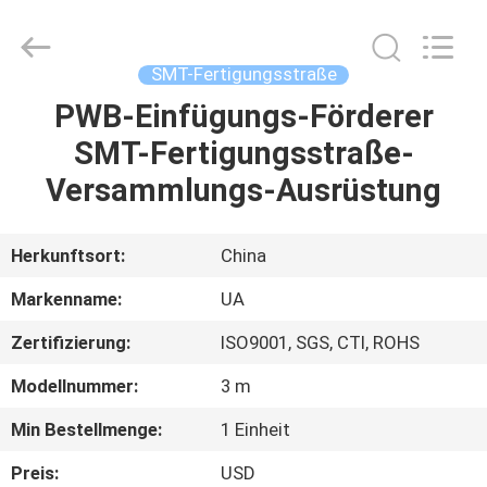
2026
UNIQUE
AUTOMATION
LIMITED.
All
SMT-Fertigungsstraße
Rights
Reserved.
PWB-Einfügungs-Förderer
HAUS
SMT-Fertigungsstraße-
PRODUKTE
Versammlungs-Ausrüstung
ÜBER
Herkunftsort:
China
UNS
Markenname:
UA
Zertifizierung:
ISO9001, SGS, CTI, ROHS
FABRIK-
Modellnummer:
3 m
AUSFLUG
Min Bestellmenge:
1 Einheit
QUALITÄTSKONTROLLE
Preis:
USD