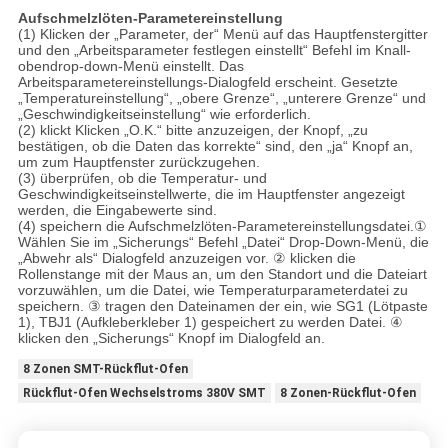
Aufschmelzlöten-Parametereinstellung
(1) Klicken der „Parameter, der“ Menü auf das Hauptfenstergitter
und den „Arbeitsparameter festlegen einstellt“ Befehl im Knall-
obendrop-down-Menü einstellt. Das
Arbeitsparametereinstellungs-Dialogfeld erscheint. Gesetzte
„Temperatureinstellung“, „obere Grenze“, „unterere Grenze“ und
„Geschwindigkeitseinstellung“ wie erforderlich.
(2) klickt Klicken „O.K.“ bitte anzuzeigen, der Knopf, „zu
bestätigen, ob die Daten das korrekte“ sind, den „ja“ Knopf an,
um zum Hauptfenster zurückzugehen.
(3) überprüfen, ob die Temperatur- und
Geschwindigkeitseinstellwerte, die im Hauptfenster angezeigt
werden, die Eingabewerte sind.
(4) speichern die Aufschmelzlöten-Parametereinstellungsdatei.①
Wählen Sie im „Sicherungs“ Befehl „Datei“ Drop-Down-Menü, die
„Abwehr als“ Dialogfeld anzuzeigen vor. ② klicken die
Rollenstange mit der Maus an, um den Standort und die Dateiart
vorzuwählen, um die Datei, wie Temperaturparameterdatei zu
speichern. ③ tragen den Dateinamen der ein, wie SG1 (Lötpaste
1), TBJ1 (Aufkleberkleber 1) gespeichert zu werden Datei. ④
klicken den „Sicherungs“ Knopf im Dialogfeld an.
8 Zonen SMT-Rückflut-Ofen
Rückflut-Ofen Wechselstroms 380V SMT
8 Zonen-Rückflut-Ofen