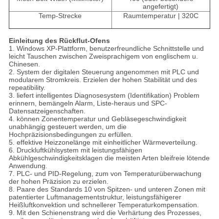
angefertigt)
Temp-Strecke
Raumtemperatur | 320C
Einleitung des Rückflut-Ofens
1. Windows XP-Plattform, benutzerfreundliche Schnittstelle und
leicht Tauschen zwischen Zweisprachigem von englischem u.
Chinesen.
2. System der digitalen Steuerung angenommen mit PLC und
modularem Stromkreis. Erzielen der hohen Stabilität und des
repeatibility.
3. liefert intelligentes Diagnosesystem (Identifikation) Problem
erinnern, bemängeln Alarm, Liste-heraus und SPC-
Datensatzeigenschaften.
4. können Zonentemperatur und Gebläsegeschwindigkeit
unabhängig gesteuert werden, um die
Hochpräzisionsbedingungen zu erfüllen.
5. effektive Heizzonelänge mit einheitlicher Wärmeverteilung.
6. Druckluftkühlsystem mit leistungsfähigen
Abkühlgeschwindigkeitsklagen die meisten Arten bleifreie lötende
Anwendung.
7. PLC- und PID-Regelung, zum von Temperaturüberwachung
der hohen Präzision zu erzielen.
8. Paare des Standards 10 von Spitzen- und unteren Zonen mit
patentierter Luftmanagementstruktur, leistungsfähigerer
Heißluftkonvektion und schnellerer Temperaturkompensation.
9. Mit den Schienenstrang wird die Verhärtung des Prozesses,