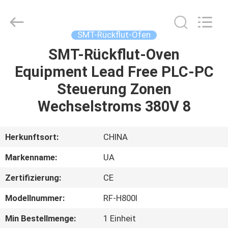
2026
UNIQUE
AUTOMATION
LIMITED.
All
SMT-Rückflut-Ofen
Rights
Reserved.
SMT-Rückflut-Oven
HAUS
Equipment Lead Free PLC-PC
PRODUKTE
Steuerung Zonen
Wechselstroms 380V 8
ÜBER
UNS
Herkunftsort:
CHINA
Markenname:
UA
FABRIK-
Zertifizierung:
CE
AUSFLUG
Modellnummer:
RF-H800Ⅰ
QUALITÄTSKONTROLLE
Min Bestellmenge:
1 Einheit