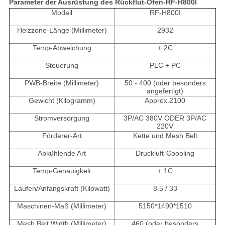
Parameter der Ausrüstung des Rückflut-Ofen-RF-H800I
Modell
RF-H800I
Heizzone-Länge
(
Millimeter)
2932
Temp-Abweichung
± 2C
Steuerung
PLC + PC
PWB-Breite
(
Millimeter)
50 -
400 (oder besonders
angefertigt)
Gewicht (Kilogramm)
Approx.2100
Stromversorgung
3P/AC 380V ODER 3P/AC
220V
Förderer-Art
Kette und Mesh Belt
Abkühlende Art
Druckluft-Coooling
Temp-Genauigkeit
± 1C
Laufen/Anfangskraft (Kilowatt)
8.5 / 33
Maschinen-Maß (Millimeter)
5150*1490*1510
Mesh Belt Width (Millimeter)
460 (oder besonders