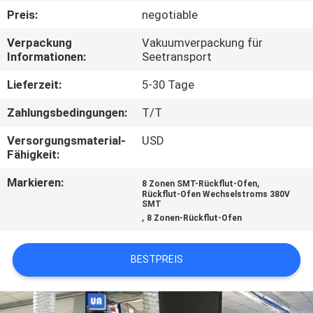
Preis:
negotiable
TRETEN
Verpackung
Vakuumverpackung für
SIE
Informationen:
Seetransport
MIT
Lieferzeit:
5-30 Tage
UNS
Zahlungsbedingungen:
T/T
IN
Versorgungsmaterial-
USD
VERBINDUNG
Fähigkeit:
Markieren:
,
8 Zonen SMT-Rückflut-Ofen
NACHRICHTEN
Rückflut-Ofen Wechselstroms 380V
SMT
,
8 Zonen-Rückflut-Ofen
FORDERN
SIE
BESTPREIS
EIN
ZITAT