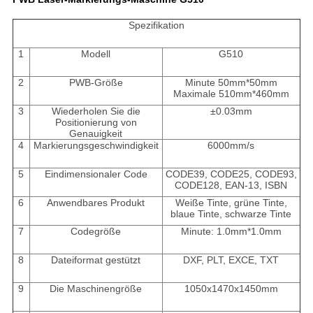
Spezifikation
1
Modell
G510
2
PWB-Größe
Minute 50mm*50mm
Maximale 510mm*460mm
3
Wiederholen Sie die
±0.03mm
Positionierung von
Genauigkeit
4
Markierungsgeschwindigkeit
6000mm/s
5
Eindimensionaler Code
CODE39, CODE25, CODE93,
CODE128, EAN-13, ISBN
6
Anwendbares Produkt
Weiße Tinte, grüne Tinte,
blaue Tinte, schwarze Tinte
7
Codegröße
Minute: 1.0mm*1.0mm
8
Dateiformat gestützt
DXF, PLT, EXCE, TXT
9
Die Maschinengröße
1050x1470x1450mm