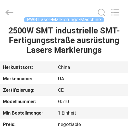
2026
UNIQUE
AUTOMATION
LIMITED.
All
PWB Laser-Markierungs-Maschine
Rights
Reserved.
2500W SMT industrielle SMT-
HAUS
Fertigungsstraße ausrüstung
PRODUKTE
Lasers Markierungs
ÜBER
Herkunftsort:
China
UNS
Markenname:
UA
Zertifizierung:
CE
FABRIK-
Modellnummer:
G510
AUSFLUG
Min Bestellmenge:
1 Einheit
QUALITÄTSKONTROLLE
Preis:
negotiable