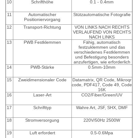
10
Schrifthöhe
0.1 - 0.4mm
11
Automatischer
Stützautomatische Fotografie
Positioniervorgang
12
Transport-Richtung
VON LINKS NACH RECHTS
VERLAUFEND VON RECHTS
NACH LINKS
13
PWB Festklemmen
Fähig, automatisch
festzuklemmen und das
verschiedenes Festklemmen
und Befestigung besonders
anzufertigen, wie erforderlich
14
PWB-Stärke
0.5mm-10mm
15
Zweidimensionaler Code
Datamatrix, QR Code, Mikroqr
code, PDF417, Code 49, Code
16K
16
Laser-Art
CO2/Fiber/Green/UV
17
Schrifttyp
Wahre Art, JSF, SHX, DMF
18
Stromversorgung
220V/50Hz 2500W
19
Luft erfordert
0.5-0.6Mpa