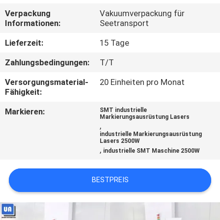
Verpackung
Vakuumverpackung für
TRETEN
Informationen:
Seetransport
SIE
Lieferzeit:
15 Tage
MIT
Zahlungsbedingungen:
T/T
UNS
Versorgungsmaterial-
20 Einheiten pro Monat
IN
Fähigkeit:
VERBINDUNG
Markieren:
SMT industrielle
Markierungsausrüstung Lasers
,
NACHRICHTEN
industrielle Markierungsausrüstung
Lasers 2500W
,
industrielle SMT Maschine 2500W
FORDERN
BESTPREIS
SIE
EIN
ZITAT