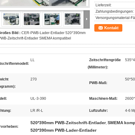
Lieferzeit:
Zahlungsbedingungen:
Versorgungsmaterial-Fäh
Kontakt
roßes Bild :
CER-PWB-Lader-Entlader 520*390mm
WB-Zeitschrift-Entlader SMEMA kompatibel
LL
Zeitschriftengröße
535*
tschriftenmodell:
(Millimeter):
wicht
270
50*50
PWB-Maß:
logramm):
ell:
UL-3-390
Maschinen-Maß:
2600
chtung:
LR /R-L
Luftzufuhr:
4-6 M
520*390mm PWB-Zeitschrift-Entlader
SMEMA kompat
,
rvorheben:
520*390mm PWB-Lader-Entlader