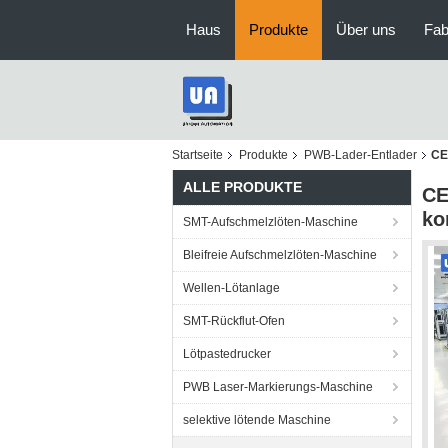
Haus
Produkte
Über uns
Fab
Startseite
Produkte
PWB-Lader-Entlader
CE
ALLE PRODUKTE
CE
ko
SMT-Aufschmelzlöten-Maschine
Bleifreie Aufschmelzlöten-Maschine
Wellen-Lötanlage
SMT-Rückflut-Ofen
Lötpastedrucker
PWB Laser-Markierungs-Maschine
selektive lötende Maschine