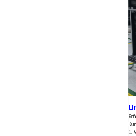
Un
Erf
Kun
1. 