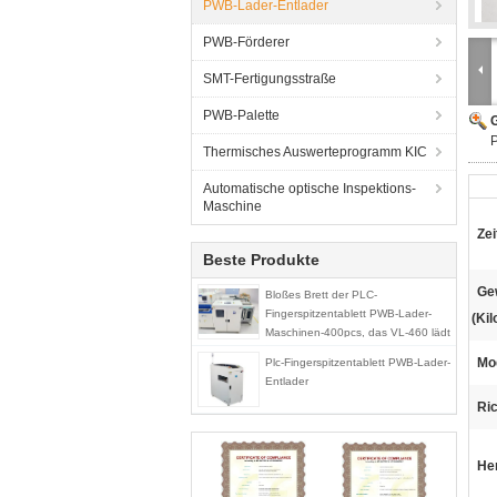
PWB-Lader-Entlader
PWB-Förderer
SMT-Fertigungsstraße
PWB-Palette
G
P
Thermisches Auswerteprogramm KIC
Automatische optische Inspektions-
Maschine
Zei
Beste Produkte
Ge
Bloßes Brett der PLC-
Fingerspitzentablett PWB-Lader-
(Ki
Maschinen-400pcs, das VL-460 lädt
Mod
Plc-Fingerspitzentablett PWB-Lader-
Entlader
Ri
He