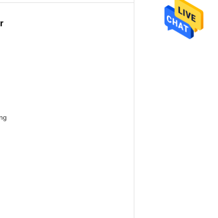
r
ung