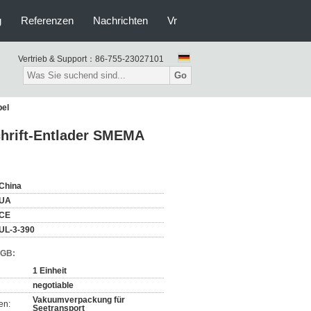
g
Referenzen
Nachrichten
Vr
Vertrieb & Support：
86-755-23027101
Go
bel
hrift-Entlader SMEMA
China
UA
CE
UL-3-390
AGB:
1 Einheit
negotiable
Vakuumverpackung für
en:
Seetransport