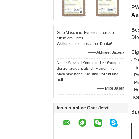
PW
Au
Be
Gute Maschine. Funktionieren Sie
Die
effektiv mit Ihrer
Wellenlötmittelmaschine. Danke!
Ei
—— Abhijeet Saxena
·
· Sta
Netter Service! Kann mir die Lösung in
· Ben
der Zeit zeigen, als ich Fragen mit
Maschine habe. Sie sind Patient und
· P
nett.
· P
—— Mike Jasen
· H
·Ko
Ich bin online Chat Jetzt
Spe