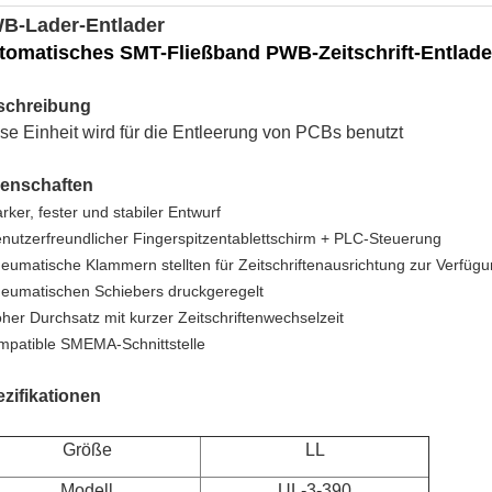
B-Lader-Entlader
tomatisches SMT-Fließband PWB-Zeitschrift-Entlade
schreibung
se Einheit wird für die Entleerung von PCBs benutzt
genschaften
rker, fester und stabiler Entwurf
utzerfreundlicher Fingerspitzentablettschirm + PLC-Steuerung
neumatische Klammern stellten für Zeitschriftenausrichtung zur Verfüg
neumatischen Schiebers druckgeregelt
oher Durchsatz mit kurzer Zeitschriftenwechselzeit
mpatible SMEMA-Schnittstelle
zifikationen
Größe
LL
Modell
UL-3-390