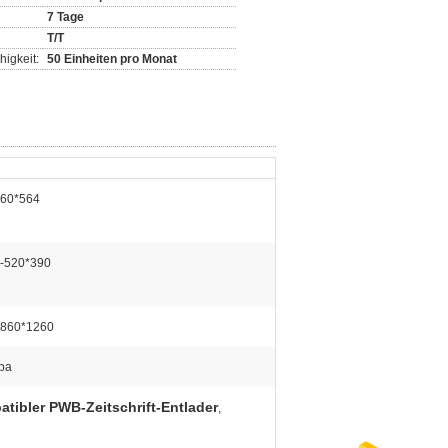
7 Tage
T/T
igkeit:
50 Einheiten pro Monat
460*564
-520*390
*860*1260
pa
ibler PWB-Zeitschrift-Entlader
,