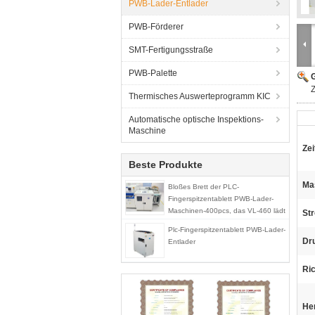
PWB-Lader-Entlader
PWB-Förderer
SMT-Fertigungsstraße
PWB-Palette
G
Z
Thermisches Auswerteprogramm KIC
Automatische optische Inspektions-
Maschine
Zei
Beste Produkte
Ma
Bloßes Brett der PLC-
Fingerspitzentablett PWB-Lader-
Maschinen-400pcs, das VL-460 lädt
St
Plc-Fingerspitzentablett PWB-Lader-
Dru
Entlader
Ri
He