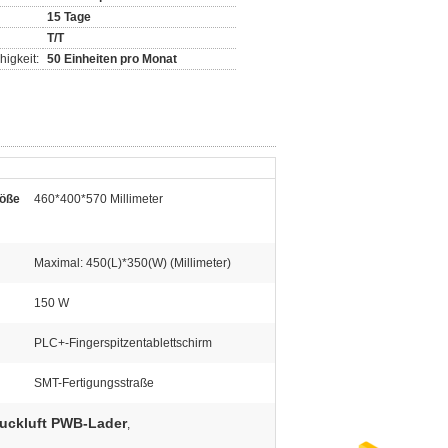
15 Tage
T/T
igkeit:
50 Einheiten pro Monat
röße
460*400*570 Millimeter
Maximal: 450(L)*350(W) (Millimeter)
150 W
PLC+-Fingerspitzentablettschirm
SMT-Fertigungsstraße
uckluft PWB-Lader
,