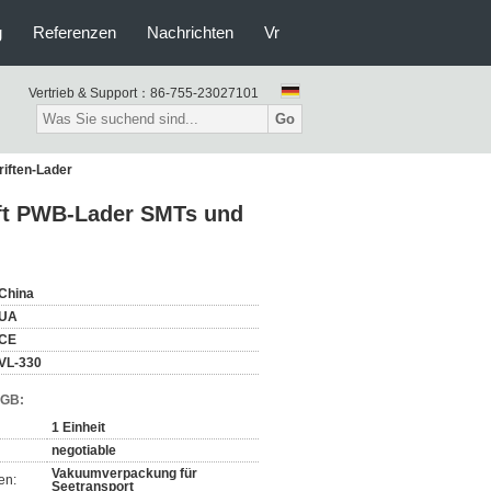
g
Referenzen
Nachrichten
Vr
Vertrieb & Support：
86-755-23027101
Go
iften-Lader
ft PWB-Lader SMTs und
China
UA
CE
VL-330
AGB:
1 Einheit
negotiable
Vakuumverpackung für
en:
Seetransport