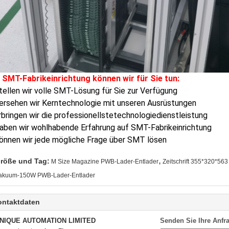
 SMT-Fabrikeinrichtung können wir für Sie tun:
tellen wir volle SMT-Lösung für Sie zur Verfügung
ersehen wir Kerntechnologie mit unseren Ausrüstungen
rbringen wir die professionellstetechnologiedienstleistung
aben wir wohlhabende Erfahrung auf SMT-Fabrikeinrichtung
önnen wir jede mögliche Frage über SMT lösen
,
röße und Tag:
M Size Magazine PWB-Lader-Entlader
Zeitschrift 355*320*56
akuum-150W PWB-Lader-Entlader
ontaktdaten
NIQUE AUTOMATION LIMITED
Senden Sie Ihre Anfra