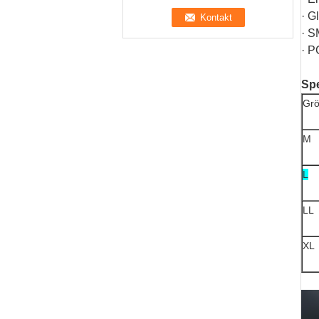
· G
· S
· P
Spe
Gr
M
L
LL
XL