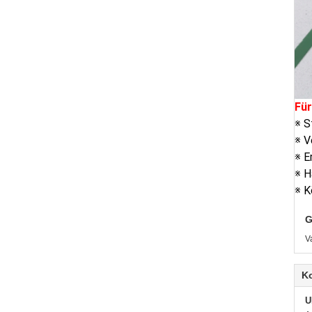
Für
※ S
※ V
※ E
※ H
※ K
G
V
K
U