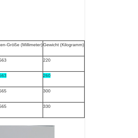
ften-Größe (Millimeter)
Gewicht (Kilogramm)
563
220
563
260
565
300
565
330