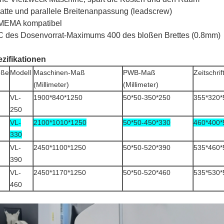
latte und parallele Breitenanpassung (leadscrew)
MEMA kompatibel
C des Dosenvorrat-Maximums 400 des bloßen Brettes (0.8mm)
zifikationen
öße
Modell
Maschinen-Maß
PWB-Maß
Zeitschri
(Millimeter)
(Millimeter)
VL-
1900*840*1250
50*50-350*250
355*320*
250
VL-
2100*1010*1250
50*50-450*330
460*400*
330
VL-
2450*1100*1250
50*50-520*390
535*460*
390
VL-
2450*1170*1250
50*50-520*460
535*530*
460