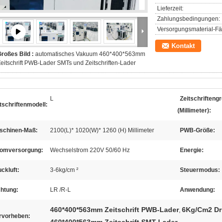
Lieferzeit:
Zahlungsbedingungen:
Versorgungsmaterial-Fäh
Kontakt
roßes Bild :
automatisches Vakuum 460*400*563mm
eitschrift PWB-Lader SMTs und Zeitschriften-Lader
L
Zeitschrifteng
tschriftenmodell:
(Millimeter):
schinen-Maß:
2100(L)* 1020(W)* 1260 (H) Millimeter
PWB-Größe:
romversorgung:
Wechselstrom 220V 50/60 Hz
Energie:
ckluft:
3-6kg/cm ²
Steuermodus:
chtung:
LR /R-L
Anwendung:
460*400*563mm Zeitschrift PWB-Lader
6Kg/Cm2 Dr
,
rvorheben: