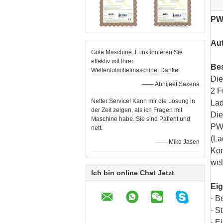
PW
Au
Gute Maschine. Funktionieren Sie
effektiv mit Ihrer
Be
Wellenlötmittelmaschine. Danke!
Die
—— Abhijeet Saxena
2 F
Netter Service! Kann mir die Lösung in
Lad
der Zeit zeigen, als ich Fragen mit
Die
Maschine habe. Sie sind Patient und
PW
nett.
(La
—— Mike Jasen
Kom
wel
Ich bin online Chat Jetzt
Ei
· B
· S
· E