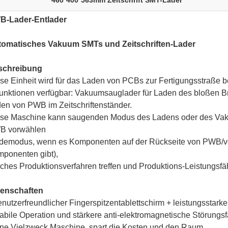
460*400*563mm Zeitschrift SMT-Lader
B-Lader-Entlader
tomatisches Vakuum SMTs und Zeitschriften-Lader
schreibung
se Einheit wird für das Laden von PCBs zur Fertigungsstraße b
unktionen verfügbar: Vakuumsauglader für Laden des bloßen Bret
en von PWB im Zeitschriftenständer.
se Maschine kann saugenden Modus des Ladens oder des Vak
B vorwählen
demodus, wenn es Komponenten auf der Rückseite von PWB/v
ponenten gibt),
ches Produktionsverfahren treffen und Produktions-Leistungsfä
genschaften
enutzerfreundlicher Fingerspitzentablettschirm + leistungsstar
tabile Operation und stärkere anti-elektromagnetische Störungsf
ine Vielzweck Maschine, spart die Kosten und den Raum