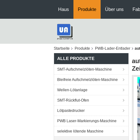
Haus
Produkte
Über uns
Fab
Startseite
Produkte
PWB-Lader-Entlader
au
ALLE PRODUKTE
au
Ze
SMT-Aufschmelzlöten-Maschine
Bleifreie Aufschmelzlöten-Maschine
Wellen-Lötanlage
SMT-Rückflut-Ofen
Lötpastedrucker
PWB Laser-Markierungs-Maschine
selektive lötende Maschine