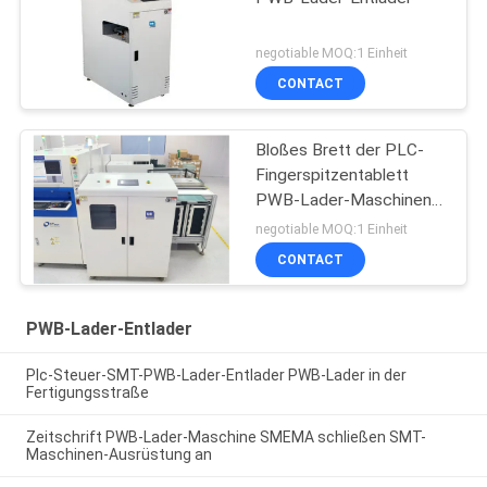
negotiable MOQ:1 Einheit
CONTACT
Bloßes Brett der PLC-
Fingerspitzentablett
PWB-Lader-Maschinen-
400pcs, das VL-460 lädt
negotiable MOQ:1 Einheit
CONTACT
PWB-Lader-Entlader
Plc-Steuer-SMT-PWB-Lader-Entlader PWB-Lader in der
Fertigungsstraße
Zeitschrift PWB-Lader-Maschine SMEMA schließen SMT-
Maschinen-Ausrüstung an