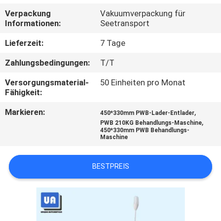
Verpackung
Vakuumverpackung für
TRETEN
Informationen:
Seetransport
SIE
Lieferzeit:
7 Tage
MIT
Zahlungsbedingungen:
T/T
UNS
Versorgungsmaterial-
50 Einheiten pro Monat
IN
Fähigkeit:
VERBINDUNG
Markieren:
,
450*330mm PWB-Lader-Entlader
,
PWB 210KG Behandlungs-Maschine
450*330mm PWB Behandlungs-
NACHRICHTEN
Maschine
FORDERN
BESTPREIS
SIE
EIN
ZITAT