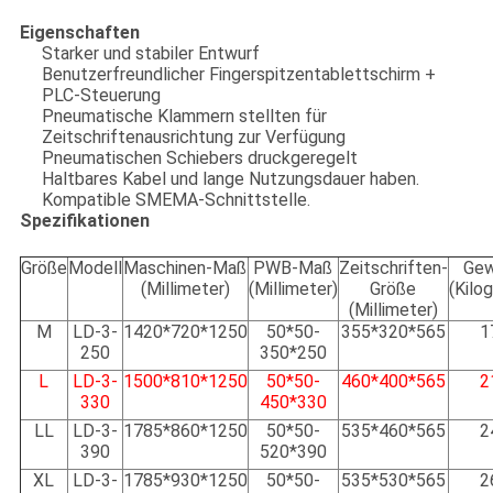
Eigenschaften
Starker und stabiler Entwurf
Benutzerfreundlicher Fingerspitzentablettschirm +
PLC-Steuerung
Pneumatische Klammern stellten für
Zeitschriftenausrichtung zur Verfügung
Pneumatischen Schiebers druckgeregelt
Haltbares Kabel und lange Nutzungsdauer haben.
Kompatible SMEMA-Schnittstelle.
Spezifikationen
Größe
Modell
Maschinen-Maß
PWB-Maß
Zeitschriften-
Gew
(Millimeter)
(Millimeter
)
Größe
(Kilo
(Millimeter)
M
LD-3-
1420*720*1250
50*50-
355*320*565
1
250
350*250
L
LD-3-
1500*810*1250
50*50-
460*400*565
2
330
450*330
LL
LD-3-
1785*860*1250
50*50-
535*460*565
2
390
520*390
XL
LD-3-
1785*930*1250
50*50-
535*530*565
2