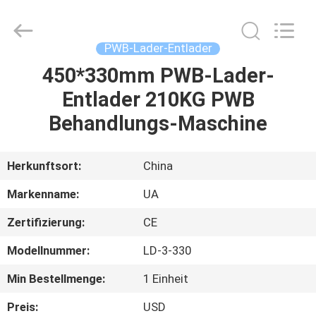
2026
UNIQUE
AUTOMATION
LIMITED.
All
PWB-Lader-Entlader
Rights
Reserved.
450*330mm PWB-Lader-
HAUS
Entlader 210KG PWB
PRODUKTE
Behandlungs-Maschine
ÜBER
Herkunftsort:
China
UNS
Markenname:
UA
Zertifizierung:
CE
FABRIK-
Modellnummer:
LD-3-330
AUSFLUG
Min Bestellmenge:
1 Einheit
QUALITÄTSKONTROLLE
Preis:
USD