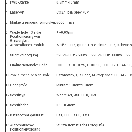
3
PWB-Stärke
0.5mm-10mm
4
Laser-Art
CO2/Fiber/Green/UV
5
Markierungsgeschwindigkeit
6000mm/s
6
Wiederholen Sie die
+/-0.03mm
Positionierung von
Genauigkeit
7
Anwendbares Produkt
Weiße Tinte, grüne Tinte, blaue Tinte, schwarz
8
Stromversorgung
220V/50Hz 2500W
220V/50Hz 3000W
22
9
Eindimensionaler Code
CODE39, CODE25, CODE93, CODE128, EAN-13,
10
Zweidimensionaler Code
Datamatrix, QR Code, Mikroqr code, PDF417, C
11
Codegröße
Minute: 1.0mm*1.0mm
12
Schrifttyp
Wahre Art, JSF, SHX, DMF
13
Schrifthöhe
0.1 - 0.4mm
14
Dateiformat gestützt
DXF, PLT, EXCE, TXT
15
Automatischer
Stützautomatische Fotografie
Positioniervorgang