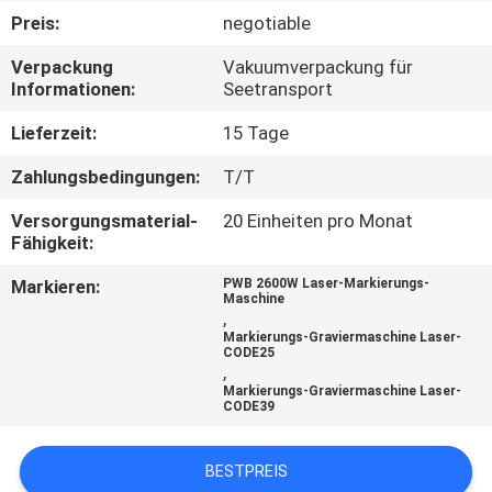
Preis:
negotiable
TRETEN
Verpackung
Vakuumverpackung für
SIE
Informationen:
Seetransport
MIT
Lieferzeit:
15 Tage
UNS
Zahlungsbedingungen:
T/T
IN
Versorgungsmaterial-
20 Einheiten pro Monat
VERBINDUNG
Fähigkeit:
Markieren:
PWB 2600W Laser-Markierungs-
NACHRICHTEN
Maschine
,
Markierungs-Graviermaschine Laser-
CODE25
FORDERN
,
Markierungs-Graviermaschine Laser-
SIE
CODE39
EIN
BESTPREIS
ZITAT