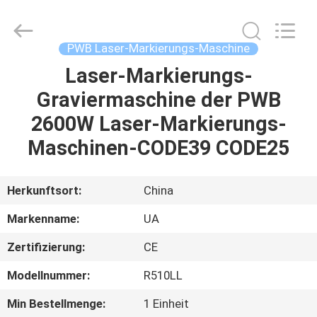
2026
UNIQUE
AUTOMATION
LIMITED.
All
PWB Laser-Markierungs-Maschine
Rights
Reserved.
Laser-Markierungs-
HAUS
Graviermaschine der PWB
PRODUKTE
2600W Laser-Markierungs-
Maschinen-CODE39 CODE25
ÜBER
UNS
Herkunftsort:
China
Markenname:
UA
FABRIK-
Zertifizierung:
CE
AUSFLUG
Modellnummer:
R510LL
QUALITÄTSKONTROLLE
Min Bestellmenge:
1 Einheit