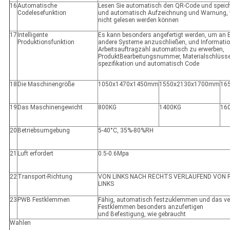
16
Automatische
Lesen Sie automatisch den QR-Code und speich
Codelesefunktion
und automatisch Aufzeichnung und Warnung, 
nicht gelesen werden können
17
Intelligente
Es kann besonders angefertigt werden, um a
Produktionsfunktion
andere Systeme anzuschließen, und Informati
Arbeitsauftragzahl automatisch zu erwerben,
ProduktBearbeitungsnummer, Materialschlüss
spezifikation und automatisch Code
18
Die Maschinengröße
1050x1470x1450mm
1550x2130x1700mm
16
19
Das Maschinengewicht
800KG
1400KG
16
20
Betriebsumgebung
5-40°C, 35%-80%RH
21
Luft erfordert
0.5-0.6Mpa
22
Transport-Richtung
VON LINKS NACH RECHTS VERLAUFEND VON
LINKS
23
PWB Festklemmen
Fähig, automatisch festzuklemmen und das ve
Festklemmen besonders anzufertigen
und Befestigung, wie gebraucht
Wahlen