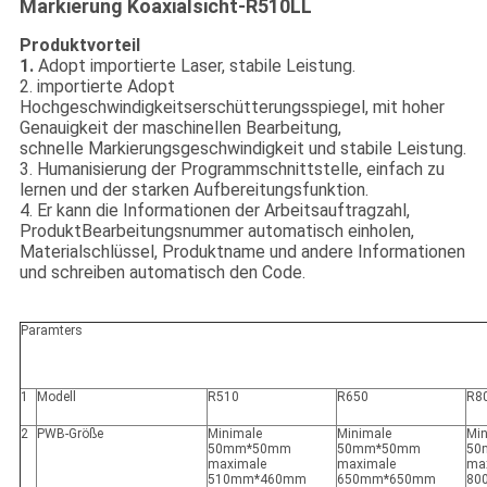
Markierung Koaxialsicht-R510LL
Produktvorteil
1.
Adopt importierte Laser, stabile Leistung.
2. importierte Adopt
Hochgeschwindigkeitserschütterungsspiegel, mit hoher
Genauigkeit der maschinellen Bearbeitung,
schnelle Markierungsgeschwindigkeit und stabile Leistung.
3. Humanisierung der Programmschnittstelle, einfach zu
lernen und der starken Aufbereitungsfunktion.
4. Er kann die Informationen der Arbeitsauftragzahl,
ProduktBearbeitungsnummer automatisch einholen,
Materialschlüssel, Produktname und andere Informationen
und schreiben automatisch den Code.
Paramters
1
Modell
R510
R650
R8
2
PWB-Größe
Minimale
Minimale
Min
50mm*50mm
50mm*50mm
50
maximale
maximale
ma
510mm*460mm
650mm*650mm
80