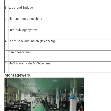
1
Lader und Entlader
2
Plattenumsatzmaschine
3
Entstaubungssystem
4
Laser-Code auf und ab gleichzeitig
5
Barcodescanner
6
MAS System oder MES-System
Montagewerk