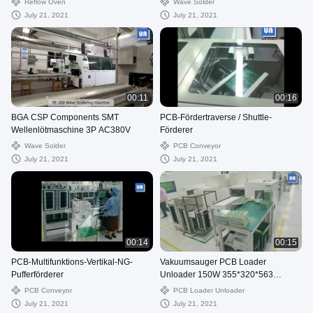
Reflow Oven
Wave Solder
July 21, 2021
July 21, 2021
00:11
00:16
BGA CSP Components SMT
PCB-Fördertraverse / Shuttle-
Wellenlötmaschine 3P AC380V
Förderer
Wave Solder
PCB Conveyor
July 21, 2021
July 21, 2021
00:14
00:15
PCB-Multifunktions-Vertikal-NG-
Vakuumsauger PCB Loader
Pufferförderer
Unloader 150W 355*320*563
Magazin
PCB Conveyor
PCB Loader Unloader
July 21, 2021
July 21, 2021