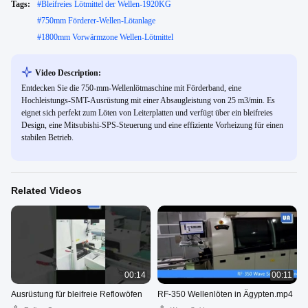
Tags:
#
Bleifreies Lötmittel der Wellen-1920KG
#
750mm Förderer-Wellen-Lötanlage
#
1800mm Vorwärmzone Wellen-Lötmittel
Video Description:
Entdecken Sie die 750-mm-Wellenlötmaschine mit Förderband, eine
Hochleistungs-SMT-Ausrüstung mit einer Absaugleistung von 25 m3/min. Es
eignet sich perfekt zum Löten von Leiterplatten und verfügt über ein bleifreies
Design, eine Mitsubishi-SPS-Steuerung und eine effiziente Vorheizung für einen
stabilen Betrieb.
Related Videos
00:14
00:11
Ausrüstung für bleifreie Reflowöfen
RF-350 Wellenlöten in Ägypten.mp4